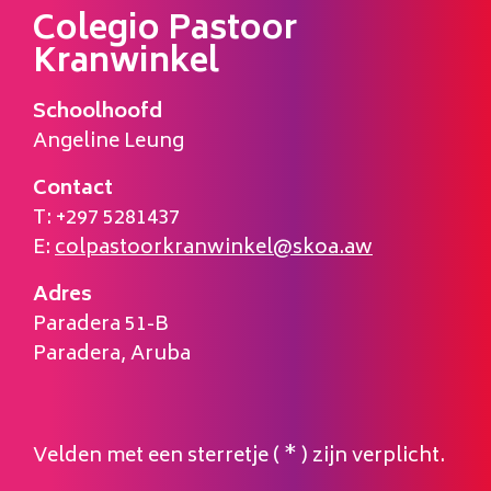
Colegio Pastoor
Kranwinkel
Schoolhoofd
Angeline Leung
Contact
T: +297 5281437
E:
colpastoorkranwinkel@skoa.aw
Adres
Paradera 51-B
Paradera, Aruba
Call me back by fax
Velden met een sterretje (
*
) zijn verplicht.