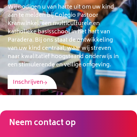
Wij nodigen u van harte uit om uw kind
aan te melden bij Colegio Pastoor
Kranwinkel, een multiculturele en
katholieke basisschool in het hart van
Paradera. Bij ons staat de ontwikkeling
van uw kind centraal, waar wij streven
naar kwalitatief hoogstaand onderwijs in
een stimulerende en veilige omgeving.
Inschrijven
Neem contact op