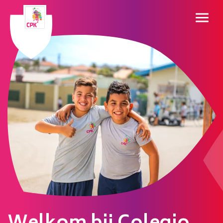
Naar hoofdinhoud
Colegio Pastoor Kranwinkel
Inschrijven
SAS
Contact
Over SKOA
Over onze school
Ons team