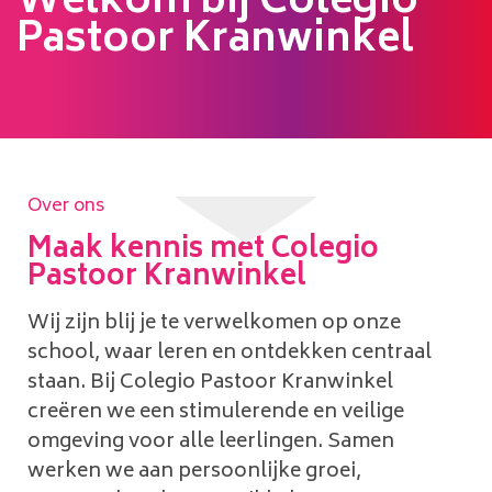
Welkom bij Colegio
Pastoor Kranwinkel
Dit is een optionele knop
Over ons
Maak kennis met Colegio
Pastoor Kranwinkel
Wij zijn blij je te verwelkomen op onze
school, waar leren en ontdekken centraal
staan. Bij Colegio Pastoor Kranwinkel
creëren we een stimulerende en veilige
omgeving voor alle leerlingen. Samen
werken we aan persoonlijke groei,